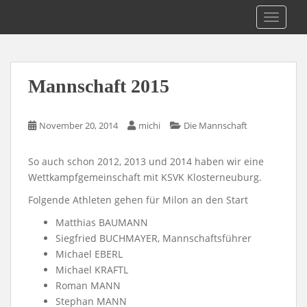
S
1. St. Pöltner Kraftsportklub MILON
TOGGLE
k
i
p
t
Mannschaft 2015
o
m
a
November 20, 2014
michi
Die Mannschaft
i
n
So auch schon 2012, 2013 und 2014 haben wir eine
c
Wettkampfgemeinschaft mit KSVK Klosterneuburg.
o
n
Folgende Athleten gehen für Milon an den Start
t
Matthias BAUMANN
e
Siegfried BUCHMAYER, Mannschaftsführer
n
Michael EBERL
t
Michael KRAFTL
Roman MANN
Stephan MANN