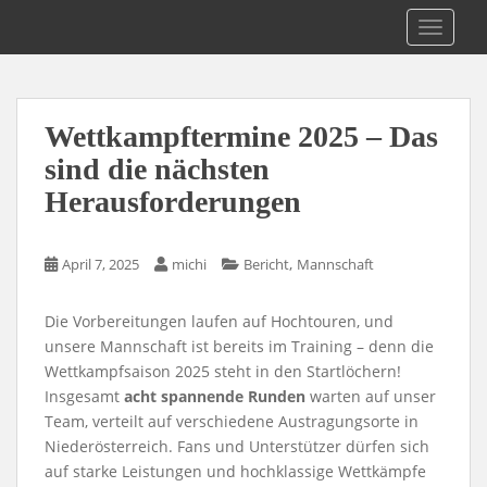
S
1. St. Pöltner Kraftsportklub MILON
TOGGLE
k
i
p
t
Wettkampftermine 2025 – Das
o
m
sind die nächsten
a
Herausforderungen
i
n
c
,
April 7, 2025
michi
Bericht
Mannschaft
o
n
Die Vorbereitungen laufen auf Hochtouren, und
t
unsere Mannschaft ist bereits im Training – denn die
e
Wettkampfsaison 2025 steht in den Startlöchern!
n
Insgesamt
acht spannende Runden
warten auf unser
t
Team, verteilt auf verschiedene Austragungsorte in
Niederösterreich. Fans und Unterstützer dürfen sich
auf starke Leistungen und hochklassige Wettkämpfe